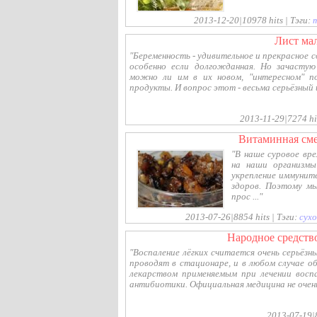
2013-12-20|10978 hits | Тэги:
Лист м
"Беременность - удивительное и прекрасное с
особенно если долгожданная. Но зачасту
можно ли им в их новом, "интересном" п
продукты. И вопрос этот - весьма серьёзный и
2013-11-29|7274 hit
витаминная см
"В наше суровое вр
на наши организмы
укрепление иммунит
здоров. Поэтому мы
прос ..."
2013-07-26|8854 hits | Тэги:
сух
Народное средст
"Воспаление лёгких считается очень серьёзн
проводят в стационаре, и в любом случае о
лекарством применяемым при лечении восп
антибиотики. Официальная медицина не очень
2013-07-19|8