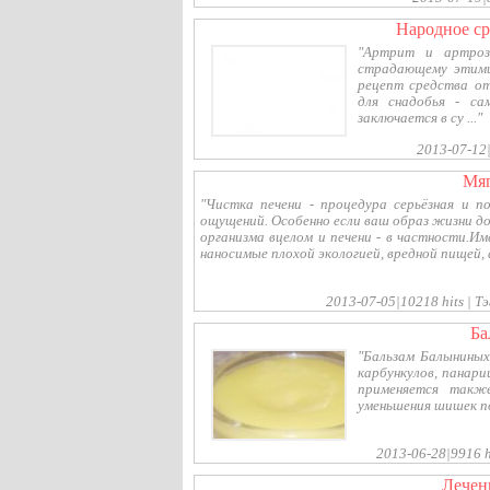
народное с
"Артрит и артроз 
страдающему этими
рецепт средства о
для снадобья - с
заключается в су ..."
2013-07-12|
м
"Чистка печени - процедура серьёзная и п
ощущений. Особенно если ваш образ жизни до
организма вцелом и печени - в частности.Им
наносимые плохой экологией, вредной пищей, а
2013-07-05|10218 hits | Т
б
"Бальзам Балыниных
карбункулов, панари
применяется также
уменьшения шишек пос
2013-06-28|9916 hi
лече