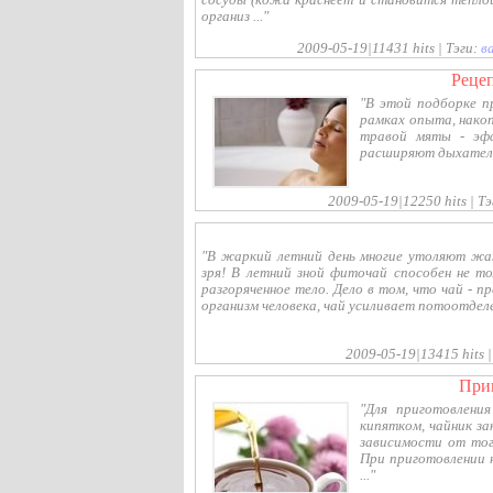
сосуды (кожа краснеет и становится тёпло
организ ..."
2009-05-19|11431 hits | Тэги:
в
рец
"В этой подборке п
рамках опыта, накоп
травой мяты - эфф
расширяют дыхательн
2009-05-19|12250 hits | Т
"В жаркий летний день многие утоляют жаж
зря! В летний зной фиточай способен не т
разгоряченное тело. Дело в том, что чай - 
организм человека, чай усиливает потоотделен
2009-05-19|13415 hits |
пр
"Для приготовлени
кипятком, чайник з
зависимости от тог
При приготовлении 
..."