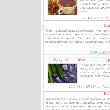
применяют уже поч
Гемоглобин у всех
многолетнюю практи
летни ..."
2011-01-28|19973 hi
тр
"Один сушёный цеток картофеля утопите в
нагревайте ложку с цветком на свече до по
доводить не нужно!Остудите до темпер
закапывайте по две капли в каждый глаз, не бо
2010-12-22|14
кукушкины слёзки - народное с
"Красивая легенда г
там, где упадёт е
семейства орхидны
слёзками.Но не толь
2010-06-14|45598 hits | Тэги:
ко
"Косметические ванны с лекарственными т
(мята, мелисса медовая, лаванда, ромашка
тысячелистник), улучшают кровообращен