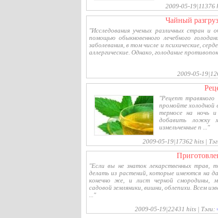
2009-05-19|11376 h
чайный разгру
"Исследования ученых различных стран и 
помощью обыкновенного лечебного голодан
заболевания, в том числе и психические, сер
аллергические. Однако, голодание противопока
2009-05-19|126
ре
"Рецепт травяного
промойте холодной в
термосе на ночь 
добавить ложку 
измельченные п ..."
2009-05-19|17362 hits | Тэ
приготовле
"Если вы не знаток лекарственных трав,
делать из растений, которые имеются на да
конечно же, и лист черной смородины, ма
садовой земляники, вишни, облепихи. Всем и
..."
2009-05-19|22431 hits | Тэги: