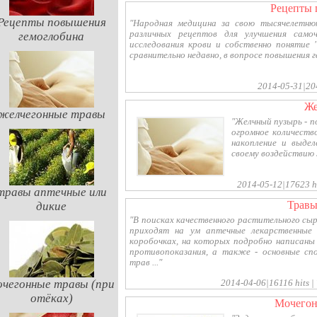
Рецепты
Рецепты повышения
"Народная медицина за свою тысячелетн
различных рецептов для улучшения самоч
гемоглобина
исследования крови и собственно понятие 
сравнительно недавно, в вопросе повышения г
2014-05-31|204
желчегонные травы
"Желчный пузырь - п
огромное количеств
накопление и выде
своему воздействию 
2014-05-12|17623 hi
травы аптечные или
трав
дикие
"В поисках качественного растительного с
приходят на ум аптечные лекарственные
коробочках, на которых подробно написаны 
противопоказания, а также - основные сп
трав ..."
очегонные травы (при
2014-04-06|16116 hits |
отёках)
мочего