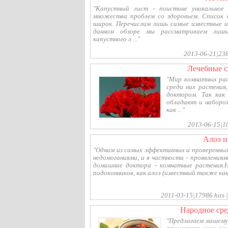
"Капустный лист - поистине уникальное 
множества проблем со здоровьем. Список п
широк. Перечислим лишь самые известные и
данном обзоре мы рассматриваем лишь
капустного л ..."
2013-06-21|2388
лечебные 
"Мир комнатных рас
среди них растени
доктором. Так как
обладают и набором
как ..."
2013-06-15|10
алоэ 
"Одним из самых эффективных и проверенных
недомоганиями, и в частности - проявления
домашние доктора - комнатные растения.
подоконников, как алоэ (известный также как 
2011-03-15|17986 hits 
народное ср
"Предлагаем вашему