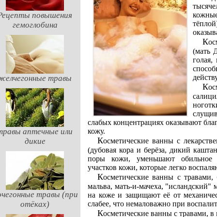
тысяч
Рецепты повышения
кожные
тёпло
гемоглобина
оказыв
Косметические ванны с травами, богатыми сапонинами
(мать 
голая,
спосо
действ
желчегонные травы
Косметические ванны с травами, содержащими
салиц
ногот
слущив
слабых концентрациях оказывают бла
травы аптечные или
кожу.
Косметические ванны с лекарственными травами, содержащими дубильные вещества
дикие
(дубовая кора и берёза, дикий кашта
поры кожи, уменьшают обильное п
участков кожи, которые легко воспаля
Косметические ванны с травами, богатыми слизистыми веществами (льняное семя и
мальва, мать-и-мачеха, "исландский" 
чегонные травы (при
на коже и защищают её от механиче
отёках)
слабее, что немаловажно при воспали
Косметические ванны с травами, в которых много минеральных солей (крапива и укроп,