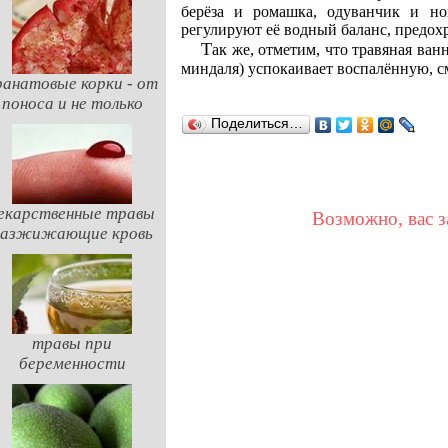
берёза и ромашка, одуванчик и но
регулируют её водный баланс, предох
Так же, отметим, что травяная ванна с отрубями (в том числе пшеницы, риса, кукурузы,
миндаля) успокаивает воспалённую, с
ранатовые корки - от
поноса и не только
Поделиться…
екарственные травы
Возможно, вас з
разжижающие кровь
травы при
беременности