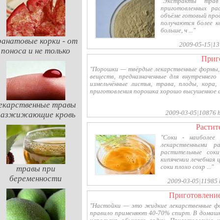
"Экстракты трав
приготовленных ра
объёме готовый прод
получаются более к
больше, ч ..."
ранатовые корки - от
2009-05-15|137
поноса и не только
при
"Порошки — твёрдые лекарственные формы, 
веществ, предназначенные для внутреннего
измельчённые листья, трава, плоды, кора,
приготовления порошка хорошо высушенное сы
екарственные травы
2009-03-05|10876 hi
разжижающие кровь
расти
"Соки - наиболее 
лекарственными р
растительные соки
кипячении лечебная 
соки плохо сохр ..."
травы при
беременности
2009-03-05|11985 h
приготовлени
"Настойки — это жидкие лекарственные фор
правило применяют 40-70% спирт. В домашн