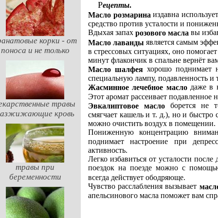
.
Рецепты
издавна использует
Масло розмарина
средство против усталости и пониже
Вдыхая запах
вы изба
розового масла
ранатовые корки - от
является самым эффе
Масло лаванды
поноса и не только
в стрессовых ситуациях, оно помогает
минут флакончик в спальне вернёт ва
хорошо поднимает на
Масло шалфея
специальную лампу, подавленность и 
даже в н
Жасминное лечебное масло
Этот аромат рассеивает подавленное 
екарственные травы
борется не то
Эвкалиптовое масло
разжижающие кровь
смягчает кашель и т. д.), но и быстр
можно очистить воздух в помещении.
Пониженную концентрацию вниман
поднимает настроение при депрес
активность.
Легко избавиться от усталости после
травы при
поездок на поезде можно с помощ
беременности
всегда действует ободряюще.
Чувство расслабления вызывает
масл
апельсинового масла поможет вам спр