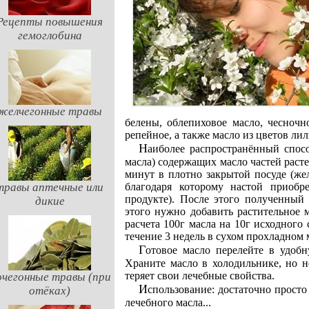
Рецепты повышения
гемоглобина
желчегонные травы
белены, облепиховое масло, чесночно
репейное, а также масло из цветов лил
Наиболее распространённый способ приготовления лечебных масел: 1 ст. л. (на 100г
масла) содержащих масло частей расте
минут в плотно закрытой посуде (жел
травы аптечные или
благодаря которому настой приобр
продукте). После этого полученный
дикие
этого нужно добавить растительное 
расчета 100г масла на 10г исходного с
течение 3 недель в сухом прохладном 
Готовое масло перелейте в удобную посуду. Хорошо, если это будет тёмное стекло.
Храните масло в холодильнике, но н
теряет свои лечебные свойства.
чегонные травы (при
Использование: достаточно просто открыть флакончик и вдохнуть несколько раз аромат
отёках)
лечебного масла...