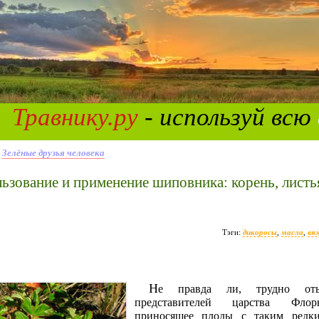
Травнику.ру
- используй всю
»
Зелёные друзья человека
льзование и применение шиповника: корень, листь
Тэги:
дикоросы
,
масла
,
вя
Не правда ли, трудно отыскать среди
представителей царства Ф
приносящее плоды с таким редки