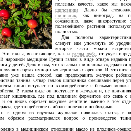
полезных качеств, какое мы на
. Давно бы следовал
шиповника
, как виноград, на п
шиповник
сожалению, даже дикорастущие з
полезнейшего растения использую
полностью.
Для полноты характерист
следует еще упомянуть об уродли
которые часто можно встрети
 Это галлы, возникающие, как и
, от укуса опре
галлы дуба
 В народной медицине Грузии галлы в виде отвара издавна 
оса у детей. Дело в том, что в галлах шиповника содержится 
 в лучших сортах импортных чернильных орешков. И, что интер
авно уже нашла способ, как предохранить желудок ребенк
ействия танина. Отвар галлов шиповника смешивали перед уп
ричем танин вступает во взаимодействие с белками молока 
ойства. В таком виде он поступает в желудок и, не причиня
тигает кишечника, где под влиянием ферментов его связь с 
я и он вновь обретает вяжущее действие именно в том отде
ракта, где это действие наиболее полезно и необходимо.
шим образом рассматривался вопрос о производстве тани