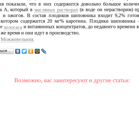
ия показали, что в них содержится довольно большое количе
а А, который в
(в воде он нерастворим) п
масляных растворах
н и ожогов. В состав плодиков шиповника входит 9,2% готов
в котором содержится 20 мг% каротина. Плодики шиповника
ве
и витаминных концентратов, до недавнего времени 
холосаса
 же время и они идут в производство.
>
Можжевельник
ться…
Возможно, вас заинтересуют и другие статьи: