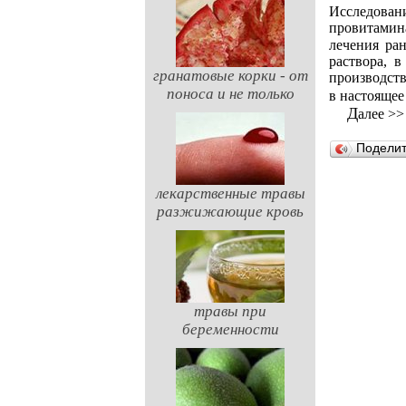
Исследован
провитамин
лечения ра
раствора, 
гранатовые корки - от
производст
поноса и не только
в настоящее
Далее >
Подели
лекарственные травы
разжижающие кровь
травы при
беременности