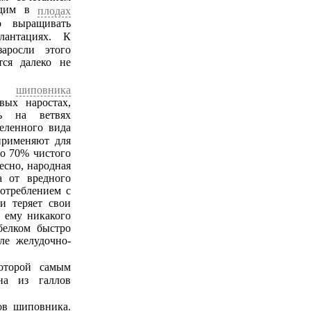
ходим в
плодах
о выращивать
лантациях. К
аросли этого
тся далеко не
ики
шиповника
вых наростах,
ть на ветвях
деленного вида
применяют для
до 70% чистого
есно, народная
а от вредного
отреблением с
и теряет свои
я ему никакого
белком быстро
ле желудочно-
на из галлов