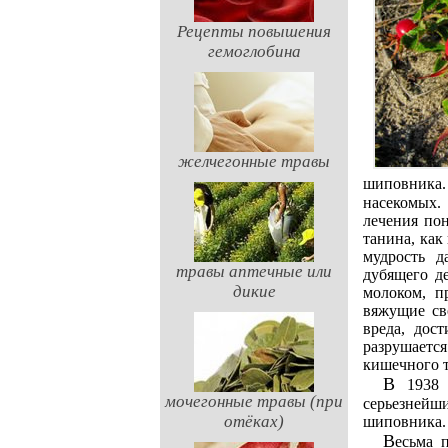
Рецепты повышения
гемоглобина
желчегонные травы
шиповника.
насекомых.
лечения пон
танина, как
мудрость д
травы аптечные или
дубящего д
дикие
молоком, п
вяжущие св
вреда, дос
разрушаетс
кишечного т
В 1938 г. в одном из научных журналов появилась статья, в которой самым
мочегонные травы (при
серьезней
отёках)
шиповника.
Весьма полезно в медицинском отношении масло из плодиков-орешков шиповника.