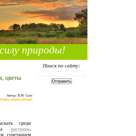
силу природы!
Поиск по сайту:
я, цветы
Автор: В.М. Сало
жущее
,
закрепляющее
лоры
,
растение
м сочетанием