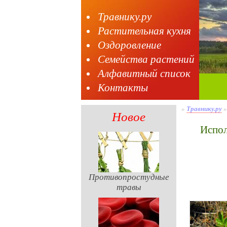
Травнику.ру
Растительная кухня
Оздоровление
Семейства растений
Алфавитный список
Контакты
»
Травнику.ру
Новое
Испо
Противопростудные
травы