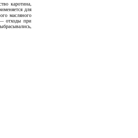
ство каротина,
рименяется для
ого масляного
 — отходы при
выбрасывались,