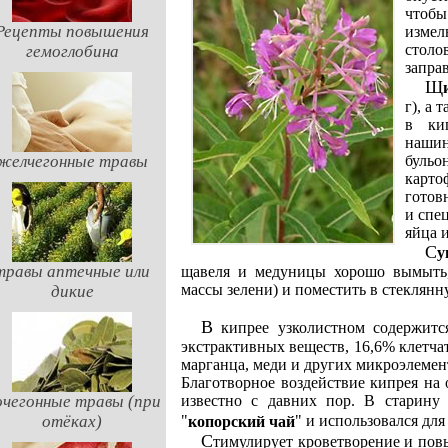
чтоб
Рецепты повышения
измел
столо
гемоглобина
заправ
г), а 
в ки
нашин
желчегонные травы
буль
картоф
готов
и спе
яйца и
С
травы аптечные или
щавеля и медуницы хорошо вымыть, 
массы зелени) и поместить в стеклянн
дикие
В кипрее узколистном содержится 18,8% протеина, 5,9% жира, 50,4% безазотистых
экстрактивных веществ, 16,6% клетчат
марганца, меди и других микроэлемен
Благотворное воздействие кипрея на
чегонные травы (при
известно с давних пор. В старину
"
" и использовался для
отёках)
копорский чай
Стимулирует кроветворение и повышает защитные функции организма. В современной