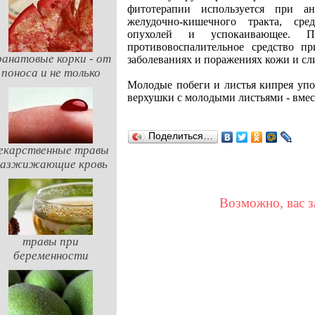
фитотерапии используется при ан
желудочно-кишечного тракта, сре
опухолей и успокаивающее. П
противовоспалительное средство п
ранатовые корки - от
заболеваниях и поражениях кожи и сли
поноса и не только
Молодые побеги и листья кипрея упо
верхушки с молодыми листьями - вмес
Поделиться…
екарственные травы
разжижающие кровь
Возможно, вас з
травы при
беременности