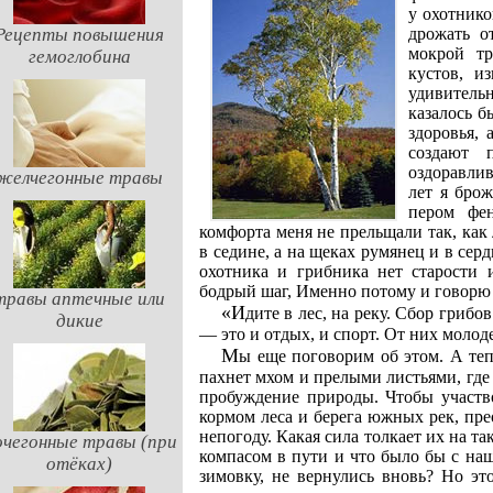
у охотнико
Рецепты повышения
дрожать о
мокрой т
гемоглобина
кустов, и
удивитель
казалось б
здоровья, 
создают 
оздоравли
желчегонные травы
лет я брож
пером фен
комфорта меня не прельщали так, как 
в седине, а на щеках румянец и в се
охотника и грибника нет старости и
бодрый шаг, Именно потому и говорю
травы аптечные или
«Идите в лес, на реку. Сбор грибов и ягод, охота и рыбалка, просто туристская прогулка
дикие
— это и отдых, и спорт. От них молоде
Мы еще поговорим об этом. А теперь — в лес, где царит таинственный полумрак, где
пахнет мхом и прелыми листьями, гд
пробуждение природы. Чтобы участв
кормом леса и берега южных рек, пре
непогоду. Какая сила толкает их на т
чегонные травы (при
компасом в пути и что было бы с наш
отёках)
зимовку, не вернулись вновь? Но эт