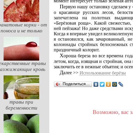
момент интересует только зеленая апте
Первую нашу остановку сделаем у «четы белеющих берёз». Немало теплых слов сказано
о красавице русских лесов, белост
запечатлена на полотнах выдающ
«Берёзовая роща». Какой свежестью,
ранатовые корки - от
ней пейзажа! Но даже средствами иску
поноса и не только
Когда я впервые увидел великолепную
я остановился, как зачарованный, н
колоннады стройных белоснежных ств
праздничный колорит.
Хороша береза во все времена года. И весной, покрытая прозрачной зеленой вуалью; и
летом, когда, изящная и стройная, она
екарственные травы
заключить ее в нежные объятия; и ос
разжижающие кровь
Далее >>
Использование берёзы
Поделиться…
травы при
беременности
Возможно, вас з