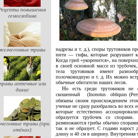
Рецепты повышения
гемоглобина
надрезы и т. д.), споры трутовиков п
желчегонные травы
нити — гифы, которые разрушают кл
Когда гриб «укоренится», на поверхно
в своей основной массе из трубочек
тела трутовиков имеют разнообр
полочковидную и т. д. Их можно встр
обычные обитатели наших лесов.
травы аптечные или
Но есть среди трутовиков не совсем обычный гриб. Называется он инонотус
дикие
скошенный (Inonotus obliquus (Pers
обязаны своим происхождением этому
ученые не сразу разобрались во всех е
которые естественно ассоциировал
образуется трубочек со спорами.
размножаются грибы обычно спорами.
чегонные травы (при
так и не образует. С годами нарост
отёках)
длину и 40 см в ширину. Внутренняя т