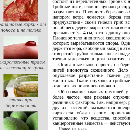
состоит из переплетенных грибных ни
Грибные нити, словно щупальца спру
разрушают их. Прочность березового с
напором ветра ломается, береза по
предчувствии» своей гибели гриб вс
ранатовые корки - от
погибшего дерева вырастает плоское 
поноса и не только
превышает 3—4 см, зато в длину оно
Плодовое тело инонотуса скошенного, 
которых вырабатываются споры. Одна
держится кора, свободный выход в ат
отверстий трубок только после опад
трещины деревьев, и цикл развития гр
екарственные травы
Описанные выше наросты на березах, именуемые чагой, состоят не только из грибных
разжижающие кровь
нитей инонотуса скошенного. Дело 
опухолевое разрастание тканей д
животных. Ткани опухоли и грибные 
отделить их почти невозможно.
Образование раковых опухолей у растений — явление не менее, а может быть, даже
более частое, чем раковые опухо
травы при
различных факторов. Так, например, 
беременности
других растений вызываются внедр
картофеля обязан своим происхож
установлено, что вещества, спосо
канцерогенные вещества — действуют
Далее >>
Чага