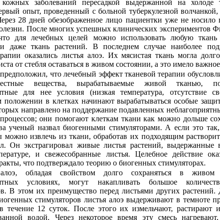
 кожных заболеваний пересадкой выдержанной на холоде 
ервый опыт, проведенный с больной туберкулезной волчанкой,
Через 28 дней обезображенное лицо пациентки уже не носило
болезни. После многих успешных клинических экспериментов 
что для лечебных целей можно использовать любую ткань
и даже ткань растений. В последнем случае наиболее по
ерапии оказались листья алоэ. Их мясистая ткань могла долг
иста от стебля оставаться в живом состоянии, а это имело важное
вестные вещества, вырабатываемые живой тканью, п
ятные для нее условия (низкая температура, отсутствие св
м положении в клетках начинают вырабатываться особые защи
оторых направлено на поддержание подавленных неблагоприят
процессов; они помогают клеткам ткани как можно дольше со
ва ученый назвал биогенными стимуляторами. А если это так
ы можно извлечь из ткани, обработав их подходящим раствори
ал. Он экстрагировал живые листья растений, выдержанные 
пературе, и свежесобранные листья. Целебное действие ока
ракты, что подтверждало теорию о биогенных стимуляторах.
иятных условиях, могут накапливать большое количест
ов. В этом их преимущество перед листьями других растений.
биогенных стимуляторов листья алоэ выдерживают в темноте п
 в течение 12 суток. После этого их измельчают, растирают
ванной водой. Через некоторое время эту смесь нагревают