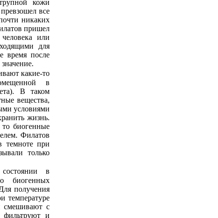
трупной кожи
 превзошел все
 почти никаких
Филатов пришел
 человека или
дходящими для
ое время после
 значение.
омещенной в
ета). В таком
тные вещества,
ными условиями
хранить жизнь.
, то биогенные
телем. Филатов
в темноте при
зывали только
во биогенных
 Для получения
ри температуре
 и смешивают с
, фильтруют и