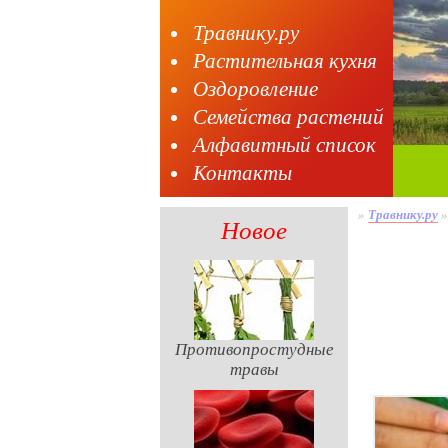
Травнику.ру
Растительная кухня
Оздоровление
Семейства растений
Алфавитный список
Контакты
»
Травнику.ру
Новое
Противопростудные
травы