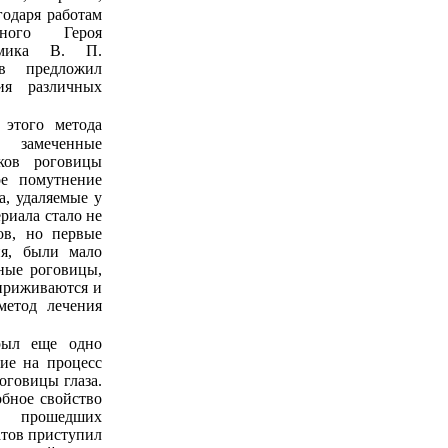
годаря работам
еного Героя
демика В. П.
в предложил
ия различных
 замеченные
ков роговицы
ое помутнение
а, удаляемые у
риала стало не
ов, но первые
ия, были мало
ные роговицы,
 приживаются и
метод лечения
ние на процесс
оговицы глаза.
обное свойство
, прошедших
атов приступил