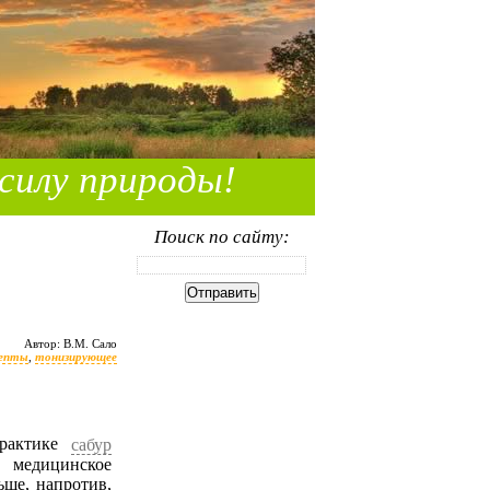
силу природы!
Поиск по сайту:
Автор: В.М. Сало
цепты
,
тонизирующее
практике
сабур
 медицинское
ьше, напротив,