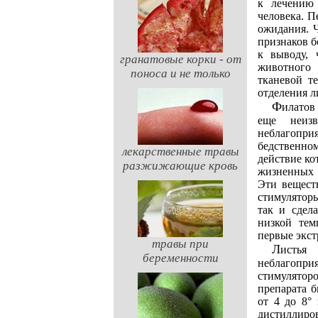
к лечению
человека. П
ожидания. 
признаков 
к выводу, 
гранатовые корки - от
животного 
поноса и не только
тканевой т
отделения л
Филатов предположил, что лечебный эффект тканевой терапии обусловливают какие-то
еще неиз
неблагопри
бедственно
лекарственные травы
действие к
разжижающие кровь
жизненных 
Эти вещест
стимулятор
так и сдел
низкой тем
первые экст
травы при
Листья алоэ, обладая свойством долго сохраняться в живом состоянии в
беременности
неблагопр
стимулятор
препарата 
от 4 до 8°
дистиллиро