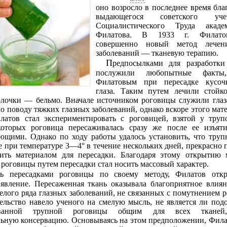
оно возросло в последнее время бла
выдающегося советского уч
Социалистического Труда ака
Филатова. В 1933 г. Филато
совершенно новый метод лечен
заболеваний — тканевую терапию.
Предпосылками для разработки этого метода
послужили любопытные факты,
Филатовым при пересадке кусоч
глаза. Таким путем лечили стойк
олочки — бельмо. Вначале источником роговицы служили глаз
о поводу тяжких глазных заболеваний, однако вскоре этого мате
илатов стал экспериментировать с роговицей, взятой у труп
оторых роговица пересаживалась сразу же после ее изъят
ющими. Однако по ходу работы удалось установить, что труп
 при температуре 3—4° в течение нескольких дней, прекрасно
ить материалом для пересадки. Благодаря этому открытию 
роговицы путем пересадки стал носить массовый характер.
 явление. Пересаженная ткань оказывала благоприятное влия
елого ряда глазных заболеваний, не связанных с помутнением р
ельство навело ученого на смелую мысль, не является ли под
рованной трупной роговицы общим для всех тканей
льную консервацию. Основываясь на этом предположении, Фил