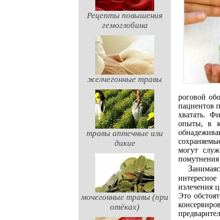
Рецепты повышения
гемоглобина
желчегонные травы
роговой об
пациентов п
хватать. Ф
опыты, в к
обнадежива
травы аптечные или
сохраняемые
дикие
могут служ
помутнения 
Занимаясь пересадками роговицы по своему методу, Филатов открыл еще одно
интересное
излечения ц
Это обстоят
мочегонные травы (при
консерви
отёках)
предварите