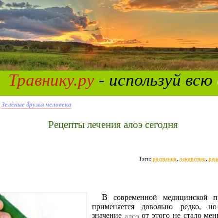
Травнику.ру
- используй всю
»
Зелёные друзья человека
Рецепты лечения алоэ сегодня
Тэги:
растения
,
лекарства
,
ре
В современной медицинской 
применяется довольно редко, но
значение
от этого не стало мен
алоэ