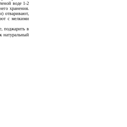
леной воде 1-2
него хранения.
и) отваривают,
няют с мелкими
е, поджарить в
ак натуральный