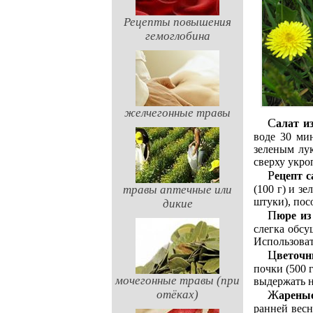
Рецепты повышения
гемоглобина
желчегонные травы
Салат 
воде 30 ми
зеленым лук
сверху укро
Рецепт 
травы аптечные или
(100 г) и зе
штуки), пос
дикие
Пюре и
слегка обсу
Использоват
Цветоч
почки (500 
мочегонные травы (при
выдержать н
отёках)
Жарен
ранней весн