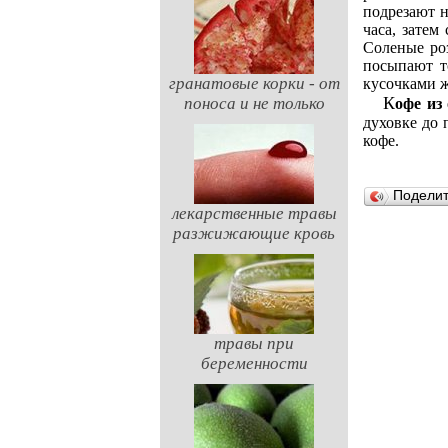
подрезают н
часа, затем
Соленые ро
посыпают т
гранатовые корки - от
кусочками ж
поноса и не только
Кофе и
духовке до 
кофе.
Подели
лекарственные травы
разжижающие кровь
травы при
беременности