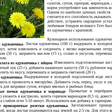
салатов, супов, приправ, маринадов,
корни употребляют как заменитель к
Одним из наиболее ценных свойств 
считается его способность оказыват
действие, устранять ощущение уста
любимым блюдом великого Гете был 
из одуванчика с крапивой.
Кулинарное использование одуванчи
. Листья одуванчика (100 г) выдержать в холодн
из одуванчика
нут, затем измельчить и соединить с мелко нарезанными петр
ом (50 г), заправить маслом (15 г), солью и уксусом, перемеш
пом.
. Измельчить подготовленные лис
салата из одуванчика с яйцом
леный лук (25 г), добавить квашеную капусту (50 г), рубленое ва
олить по вкусу, перемешать и заправить сметаной (20 г).
. Выдержанные в холодной подсоленной воде лис
з одуванчика
шить и промолоть в мясорубке. Добавить соль, перец, уксус и ук
ь для заправки супов, вторых мясных и рыбных блюд.
. Промытые и перебран
ные почки одуванчика в маринаде
г) уложить в кастрюлю, залить горячим маринадом (0,5 л), довес
а слабом огне 5-10 минут. Использовать как добавку к гарнирам.
. Заготавливают прикор
ые прикорневые розетки одуванчика
ой, когда листья поднимаются над землей на 2-5 см. Для этого к