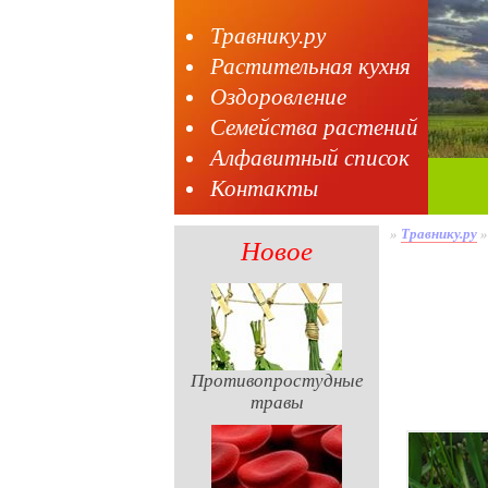
Травнику.ру
Растительная кухня
Оздоровление
Семейства растений
Алфавитный список
Контакты
»
Травнику.ру
Новое
Противопростудные
травы