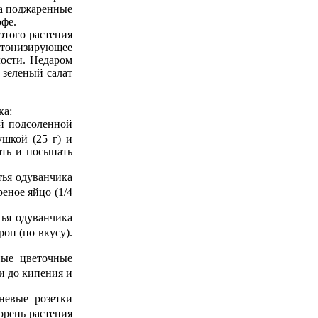
 а поджаренные
офе.
этого растения
ь тонизирующее
лости. Недаром
зеленый салат
ка:
ой подсоленной
ушкой (25 г) и
ать и посыпать
тья одуванчика
реное яйцо (1/4
тья одуванчика
роп (по вкусу).
ные цветочные
ти до кипения и
невые розетки
орень растения