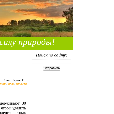
силу природы!
Поиск по сайту:
Автор: Берсон Г. З.
вания
,
кофе
,
жарения
 чтобы удалить
вления острых