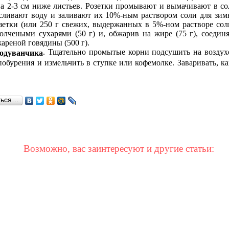
а 2-3 см ниже листьев. Розетки промывают и вымачивают в со
 сливают воду и заливают их 10%-ным раствором соли для зим
зетки (или 250 г свежих, выдержанных в 5%-ном растворе сол
олчеными сухарями (50 г) и, обжарив на жире (75 г), соеди
ареной говядины (500 г).
. Тщательно промытые корни подсушить на воздух
з одуванчика
побурения и измельчить в ступке или кофемолке. Заваривать, к
ться…
Возможно, вас заинтересуют и другие статьи: