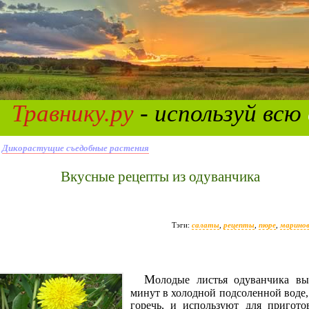
Травнику.ру
- используй всю
»
Дикорастущие съедобные растения
Вкусные рецепты из одуванчика
Тэги:
салаты
,
рецепты
,
пюре
,
марино
Молодые листья одуванчика выдерживают 30
минут в холодной подсоленной воде,
горечь, и используют для пригото