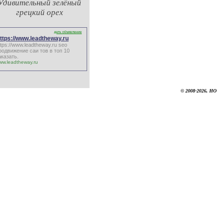
Удивительный зелёный
грецкий орех
дать объявление
ttps://www.leadtheway.ru
ttps://www.leadtheway.ru
seo
родвижение саи тов в топ 10
аказать.
ww.leadtheway.ru
© 2008-2026, НО