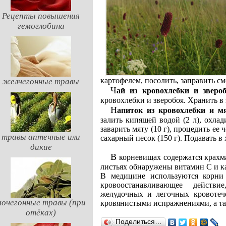
Рецепты повышения
гемоглобина
картофелем, посолить, заправить см
желчегонные травы
Чай из кровохлебки и зверо
кровохлебки и зверобоя. Хранить в 
Напиток из кровохлебки и м
залить кипящей водой (2 л), охлад
заварить мяту (10 г), процедить ее
травы аптечные или
сахарный песок (150 г). Подавать в
дикие
В корневищах содержатся крахмал, дубильные вещества сапонины, эфирное масло. В
листьях обнаружены витамин С и к
В медицине используются корни
кровоостанавливающее действ
желудочных и легочных кровотеч
мочегонные травы (при
кровянистыми испражнениями, а т
отёках)
Поделиться…