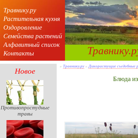
Травнику.ру
Растительная кухня
Оздоровление
Семейства растений
Алфавитный список
Травнику.р
Контакты
»
Травнику.ру
»
Дикорастущие съедобные 
Новое
Блюда и
Противопростудные
травы