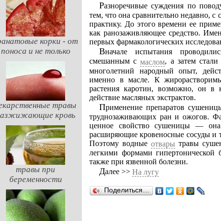
Разноречивые суждения по поводу химического состава сушеницы можно объяснить
тем, что она сравнительно недавно, 
практику. До этого времени ее прим
как ранозаживляющее средство. Именн
ранатовые корки - от
первых фармакологических исследова
поноса и не только
Вначале испытания проводил
смешанным с
, а затем стал
маслом
многолетний народный опыт, дейс
именно в масле. К жирорастворим
растения каротин, возможно, он в к
действие масляных экстрактов.
екарственные травы
Применение препаратов сушеницы топяной оказалось весьма полезным при лечении
разжижающие кровь
труднозаживающих ран и ожогов. Фа
ценное свойство сушеницы — она 
расширяющие кровеносные сосуды и т
Поэтому водные
травы сушен
отвары
легкими формами гипертонической 
также при язвенной болезни.
травы при
Далее >>
На лугу
беременности
Поделиться…