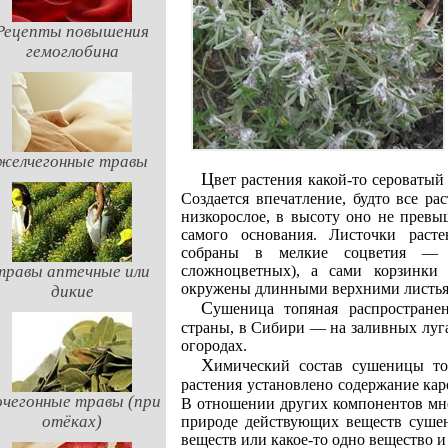
Рецепты повышения
гемоглобина
желчегонные травы
Цвет растения какой-то сероватый от обилия покрывающих листья и стебель волосков.
Создается впечатление, будто все р
низкорослое, в высоту оно не превыш
самого основания. Листочки расте
собраны в мелкие соцветия — к
сложноцветных), а сами корзинки
травы аптечные или
окружены длинными верхними листья
дикие
Сушеница топяная распространена по всей территории европейской части нашей
страны, в Сибири — на заливных лугах
огородах.
Химический состав сушеницы топяной изучен еще далеко не достаточно. В траве
растения установлено содержание к
чегонные травы (при
В отношении других компонентов мне
отёках)
природе действующих веществ сушен
веществ или какое-то одно вещество и