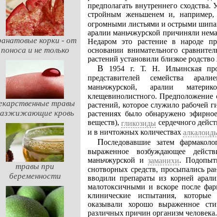
предполагать внутреннего сходства.
стройным женьшенем и, например
огромными листьями и острыми шипам
аралии маньчжурской причиняли нема
ранатовые корки - от
Недаром это растение в народе пр
поноса и не только
основании внимательного сравнител
растений установили близкое родство
В 1954 г. Т. Н. Ильинская провела сравнительное химическое изучение шести
представителей семейства арал
маньчжурской, аралии матер
клещевинолистного. Предположение о
екарственные травы
растений, которое служило рабочей г
разжижающие кровь
растениях было обнаружено эфирное
веществ),
сердечного дейст
гликозиды
и в ничтожных количествах
алкалоид
Последовавшие затем фармакологические эксперименты помогли установить ярко
выраженное возбуждающее действ
маньчжурской и
. Подопыт
заманихи
травы при
снотворных средств, просыпались ра
беременности
вводили препараты из корней арали
малотоксичными и вскоре после фар
клинические испытания, которые
оказывали хорошо выраженное сти
различных причин организм человека.