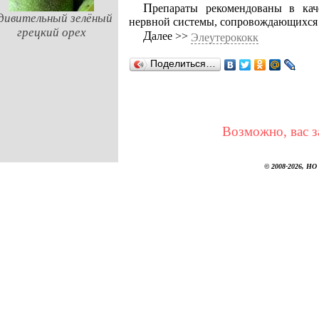
Препараты рекомендованы в качестве лекарственного средства при расстройствах
дивительный зелёный
нервной системы, сопровождающихся 
грецкий орех
Далее >>
Элеутерококк
Поделиться…
Возможно, вас з
© 2008-2026, НО