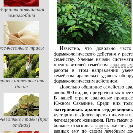
Рецепты повышения
гемоглобина
Известно, что довольно часто наблюдается близость химического состава и
желчегонные травы
фармакологического действия у раст
семейству. Ученые начали системат
представителей семейства
аралиевых
работы в этом направлении увенч
семейства аралиевых удалось обна
травы аптечные или
фармакологическим действием.
дикие
Довольно обширное семейство аралиевых включает 60 родов, в которых насчитывается
около 800 видов, приуроченных преи
В нашей стране аралиевые произрас
Южном Сахалине. Среди них толь
,
материковая
аралия сердцевидная
кустарники. Долгое время никому и в
чегонные травы (при
легендарного женьшеня. Пять тысяч ле
отёках)
больше отыскивая
жизни, да
корень
равных ему по своим лечебным до