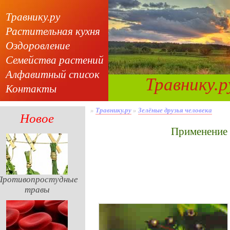
Травнику.ру
Растительная кухня
Оздоровление
Семейства растений
Алфавитный список
Травнику.р
Контакты
»
Травнику.ру
»
Зелёные друзья человека
Новое
Применение
Противопростудные
травы