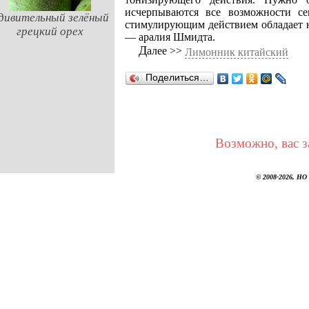
исчерпываются все возможности се
дивительный зелёный
стимулирующим действием обладает н
грецкий орех
— аралия Шмидта.
Далее >>
Лимонник китайский
Поделиться…
Возможно, вас з
© 2008-2026, НО