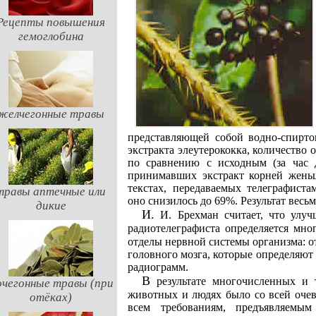
Рецепты повышения
гемоглобина
желчегонные травы
представляющей собой водно-спирто
экстракта элеутерококка, количество
по сравнению с исходным (за час 
принимавших экстракт корней жень
текстах, передаваемых телеграфиста
травы аптечные или
оно снизилось до 69%. Результат весь
дикие
И. И. Брехман считает, что улучшение показателей профессиональной деятельности
радиотелеграфиста определяется мн
отделы нервной системы организма: о
головного мозга, которые определяют
радиограмм.
В результате многочисленных и тщательно поставленных опытов на лабораторных
чегонные травы (при
животных и людях было со всей очев
отёках)
всем требованиям, предъявляем