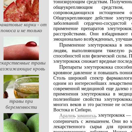
тонизирующим средствам. Полученны
общеукрепляющим средством,
сопровождающихся истощением о
Общеукрепляющее действие элеутер
заболеваний сердечно-сосудисто
ранатовые корки - от
применение препаратов элеутероко
поноса и не только
расстройствами. Они взбадривают
эмоционально возбужденных, улучшаю
Применение элеутерококка в некоторых случаях показано и совершенно здоровым
людям, выполняющим тяжелую раб
способностей или физической силы. 
элеутерококк снижает вредные послед
екарственные травы
Препараты элеутерококка способны снижать (правда, в небольших пределах) высокое
разжижающие кровь
кровяное давление и повышать пониж
Столь широкий спектр фармакологич
одним из интереснейших лекарствен
современной медициной еще далеко н
применения элеутерококка в медиц
полезнейшие свойства элеутерокок
травы при
многих веков и это растение не ост
беременности
Востока и Сибири.
,
, элеутерококк —
заманиха
Аралия
соперничать с женьшенем. Они во м
лекарственного сырья для произ
тонизирующего действия. Нужно о