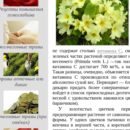
Рецепты повышения
гемоглобина
желчегонные травы
не содержат столько
, с
витамина С
зеленых частях растений определяют н
весеннего (Primula veris L.) —так на
витамина С достигает 700 мг%, а н
Такая разница, очевидно, объясняется
витамина С производился по отно
травы аптечные или
абсолютно сухой вес. Первоцвет — бл
дикие
дикарю придать более совершенные 
войдет в список превосходных диэтич
весной с удовольствием лакомился ц
баранчиком).
У золотистых цветков первоцвета имеется интересное приспособление,
предохраняющее растение от самоопыл
чегонные травы (при
формы. У одних цветков тычинки п
отёках)
венчика в верхней части, а коротки