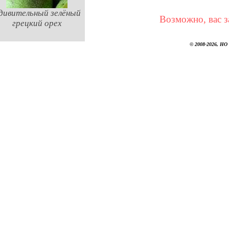
дивительный зелёный
Возможно, вас з
грецкий орех
© 2008-2026, НО