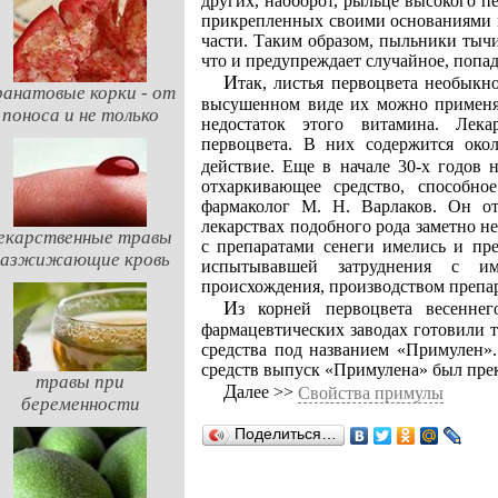
других, наоборот, рыльце высокого п
прикрепленных своими основаниями в
части. Таким образом, пыльники тычи
что и предупреждает случайное, попа
Итак, листья первоцвета необыкновенно богаты витамином С, поэтому в свежем или
ранатовые корки - от
высушенном виде их можно применять
поноса и не только
недостаток этого витамина. Лек
первоцвета. В них содержится ок
действие. Еще в начале 30-х годов 
отхаркивающее средство, способно
фармаколог М. Н. Варлаков. Он от
лекарствах подобного рода заметно н
екарственные травы
с препаратами сенеги имелись и пре
разжижающие кровь
испытывавшей затруднения с им
происхождения, производством препар
Из корней первоцвета весеннего был получен сухой экстракт, из которого на
фармацевтических заводах готовили 
средства под названием «Примулен»
средств выпуск «Примулена» был пре
травы при
Далее >>
Свойства примулы
беременности
Поделиться…