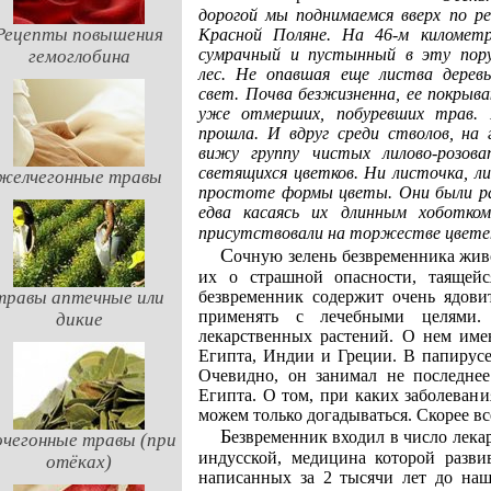
дорогой мы поднимаемся вверх по р
Рецепты повышения
Красной Поляне. На 46-м километ
сумрачный и пустынный в эту пор
гемоглобина
лес. Не опавшая еще листва деревь
свет. Почва безжизненна, ее покрыв
уже отмерших, побуревших трав. 
прошла. И вдруг среди стволов, на 
вижу группу чистых лилово-розов
светящихся цветков. Ни листочка, л
желчегонные травы
простоте формы цветы. Они были рас
едва касаясь их длинным хоботко
присутствовали на торжестве цветен
Сочную зелень безвременника животные не трогают, какой-то инстинкт предупреждает
их о страшной опасности, таящейс
безвременник содержит очень ядовит
травы аптечные или
применять с лечебными целями.
дикие
лекарственных растений. О нем име
Египта, Индии и Греции. В папирусе
Очевидно, он занимал не последнее
Египта. О том, при каких заболеван
можем только догадываться. Скорее вс
Безвременник входил в число лекарственных средств и другой древней цивилизации —
чегонные травы (при
индусской, медицина которой разви
отёках)
написанных за 2 тысячи лет до наш