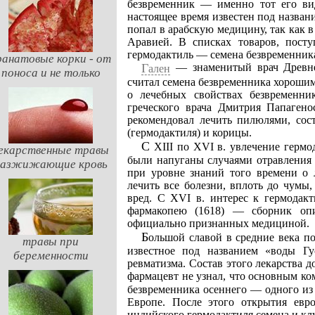
безвременник — именно тот его вид
настоящее время известен под назва
попал в арабскую медицину, так как 
Аравией. В списках товаров, пост
гермодактиль — семена безвременник
ранатовые корки - от
— знаменитый врач Древне
Гален
поноса и не только
считал семена безвременника хорошим
о лечебных свойствах безвременни
греческого врача Дмитрия Папагено
рекомендовал лечить пилюлями, сос
(гермодактиля) и корицы.
С XIII по XVI в. увлечение гермодактилем заметно ослабело, так как врачи, вероятно,
екарственные травы
были напуганы случаями отравления 
разжижающие кровь
при уровне знаний того времени о 
лечить все болезни, вплоть до чумы,
вред. С XVI в. интерес к гермода
фармакопею (1618) — сборник опи
официально признанных медициной.
Большой славой в средние века пользовалось средство французского офицера Гуссона,
травы при
известное под названием «воды Г
беременности
ревматизма. Состав этого лекарства д
фармацевт не узнал, что основным к
безвременника осеннего — одного из
Европе. После этого открытия евр
индийского гермодактиля семена и кл