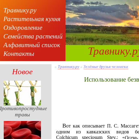
Травнику.ру
Растительная кухня
Оздоровление
Семейства растений
Алфавитный список
Травнику.р
Контакты
»
Травнику.ру
»
Зелёные друзья человека
Новое
Использование бе
Противопростудные
травы
Вот как описывает П. С. Массагетов встречу с
одним из кавказских видов без
Colchicum speciosum Stev.: «
Осень