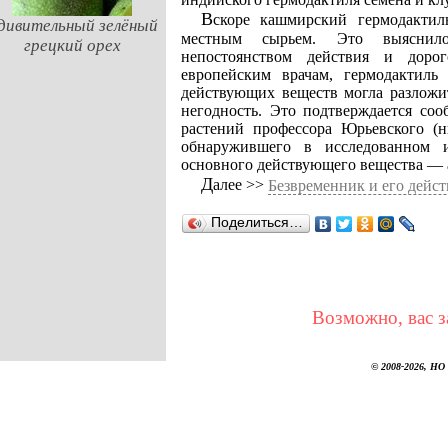
Вскоре кашмирский гермодактиль в европейской медицине совсем был вытеснен
дивительный зелёный
местным сырьем. Это выяснило
грецкий орех
непостоянством действия и доро
европейским врачам, гермодактиль
действующих веществ могла разложи
негодность. Это подтверждается соо
растений профессора Юрьевского (н
обнаружившего в исследованном и
основного действующего вещества — 
Далее >>
Безвременник и его дейс
Поделиться…
Возможно, вас з
© 2008-2026, НО