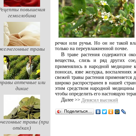
Рецепты повышения
гемоглобина
речки или ручья. Но он не такой вл
только на переувлажненной почве.
желчегонные травы
В траве растения содержится о
вещества, слизь и ряд других со
применялись в народной медицине к
поносах, язве желудка, воспалениях
свежей травы растения применяется 
травы аптечные или
широко распространен в нашей стран
этим средством народной медицины 
дикие
чтобы определить его настоящую тера
Далее >>
Девясил высокий
Поделиться…
чегонные травы (при
отёках)