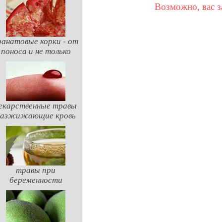
Возможно, вас з
ранатовые корки - от
поноса и не только
екарственные травы
разжижающие кровь
травы при
беременности