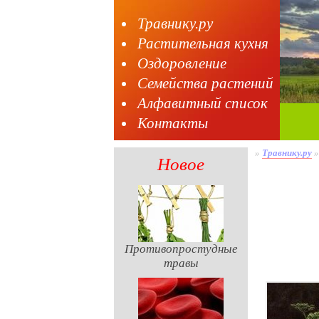
Травнику.ру
Растительная кухня
Оздоровление
Семейства растений
Алфавитный список
Контакты
»
Травнику.ру
Новое
Противопростудные
травы