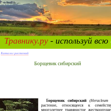
Травнику.ру
- используй всю
»
Каталог растений
борщевик сибирский
(Heracleum 
Борщевик сибирский
растение, относящееся к семейств
многолетнее травянистое жесткоопуше