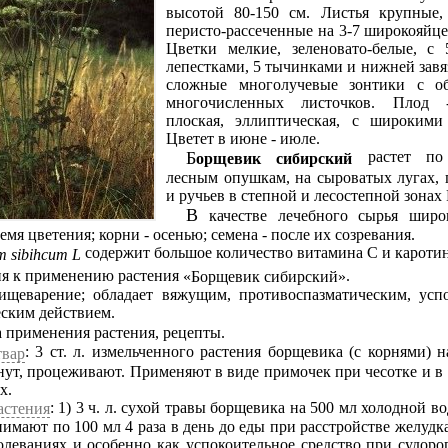
высотой 80-150 см. Листья крупные,
перисто-рассеченные на 3-7 широкояйц
Цветки мелкие, зеленовато-белые, с
лепестками, 5 тычинками и нижней завя
сложные многолучевые зонтики с об
многочисленных листочков. Плод -
плоская, эллиптическая, с широким
Цветет в июне - июле.
растет по 
Борщевик сибирский
лесным опушкам, на сыроватых лугах, 
и ручьев в степной и лесостепной зонах
В качестве лечебного сырья широко применяют
емя цветения; корни - осенью; семена - после их созревания.
содержит большое количество витамина С и каротин
um sibihcum L
ния к применению растения
.
Борщевик сибирский
ищеварение; обладает вяжущим, противоспазматическим, ус
ским действием.
а применения растения, рецепты.
: 3 ст. л. измельченного растения борщевика (с корнями) 
твар
нут, процеживают. Применяют в виде примочек при чесотке и в
х.
: 1) 3 ч. л. сухой травы борщевика на 500 мл холодной 
астения
нимают по 100 мл 4 раза в день до еды при расстройстве желудк
леваниях и особенно как успокоительное средство при судоро