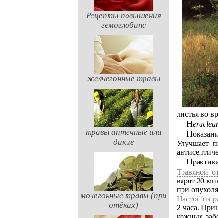
Рецепты повышения
гемоглобина
желчегонные травы
листья во вр
Heracle
травы аптечные или
Показа
дикие
Улучшает п
антисептиче
Практик
Травяной о
варят 20 ми
при опухоля
мочегонные травы (при
Настой из р
отёках)
2 часа. При
кожных забо