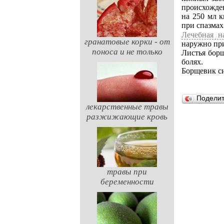
происхожден
на 250 мл к
при спазмах
Лечебная н
гранатовые корки - от
наружно при
поноса и не только
Листья бор
болях.
Борщевик си
Подели
лекарственные травы
разжижающие кровь
травы при
беременности