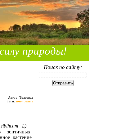
силу природы!
Поиск по сайту:
Автор: Травовед
Тэги:
зонтичные
-
sibihcum L)
у зонтичных,
нное растение