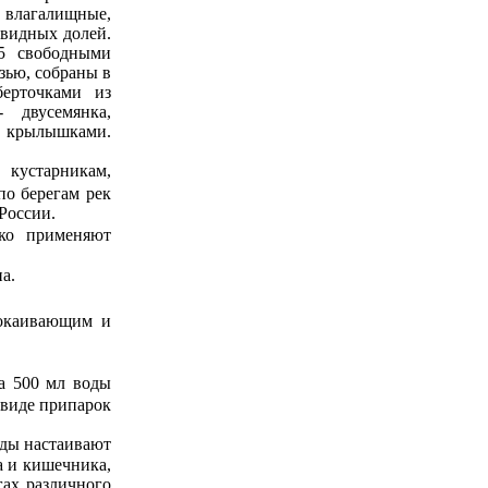
 влагалищные,
евидных долей.
 5 свободными
зью, собраны в
ерточками из
 двусемянка,
и крылышками.
кустарникам,
по берегам рек
 России.
а.
покаивающим и
на 500 мл воды
 виде припарок
воды настаивают
а и кишечника,
гах различного