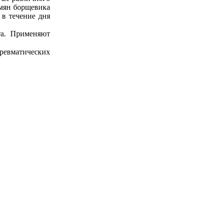
емян борщевика
 в течение дня
та. Применяют
 ревматических